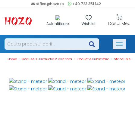
office@hozo.ro
+40 723 351 142
Cosul Meu
Autentificare
Wishlist
Toggle
naviga
Home
Produse si Productie Publicitara
Productie Publicitara
Standuri expo