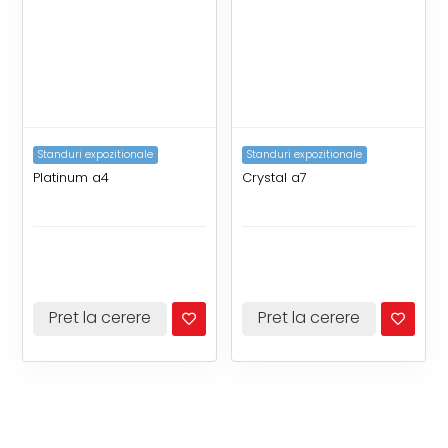
Standuri expozitionale
Standuri expozitionale
Platinum a4
Crystal a7
Pret la cerere
Pret la cerere