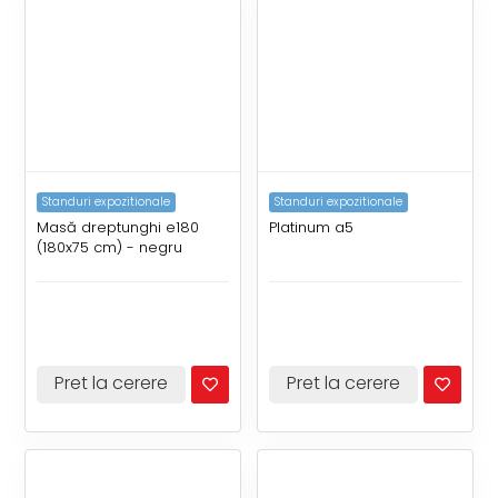
Standuri expozitionale
Standuri expozitionale
Masă dreptunghi e180
Platinum a5
(180x75 cm) - negru
Pret la cerere
Pret la cerere