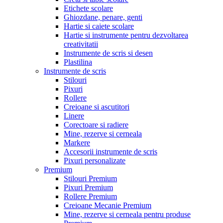
Etichete scolare
Ghiozdane, penare, genti
Hartie si caiete scolare
Hartie si instrumente pentru dezvoltarea
creativitatii
Instrumente de scris si desen
Plastilina
Instrumente de scris
Stilouri
Pixuri
Rollere
Creioane si ascutitori
Linere
Corectoare si radiere
Mine, rezerve si cerneala
Markere
Accesorii instrumente de scris
Pixuri personalizate
Premium
Stilouri Premium
Pixuri Premium
Rollere Premium
Creioane Mecanie Premium
Mine, rezerve si cerneala pentru produse