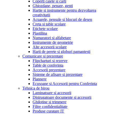
Coperti caiete si carti
Ghiozdane, penare, genti
Hartie si instrumente pentru dezvoltarea
creativitatii
Acuarele, pensule si blocuri de desen
Creta si table scolare
Etichete scolare
Plastilina
Numaratori si alfabetare
Instrumente de geometrie
Alte accesorii scolare
Harti de perete si globuri pamantesti
Comunicare si prezentare
Flipcharturi si rezerve
Table de conferinta
Accesorii prezentare
Sisteme de afisare si prezentare
Plannere
Ecusoane si Accesorii pentru Conferinta
Tehnica de birou
Laminatoare si accesorii
Distrugatoare documente si accesorii
Ghilotine si trimmere
Filtre confidentialitate
Produse curatare IT