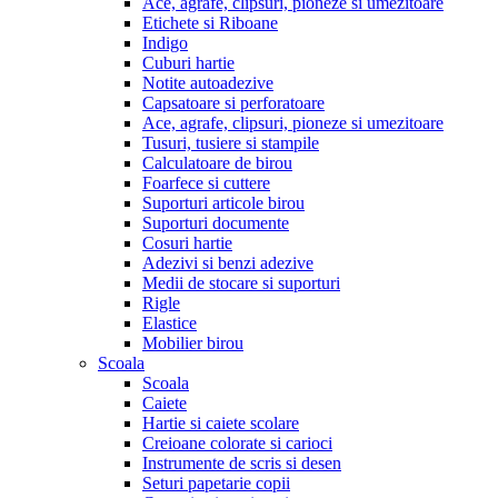
Ace, agrafe, clipsuri, pioneze si umezitoare
Etichete si Riboane
Indigo
Cuburi hartie
Notite autoadezive
Capsatoare si perforatoare
Ace, agrafe, clipsuri, pioneze si umezitoare
Tusuri, tusiere si stampile
Calculatoare de birou
Foarfece si cuttere
Suporturi articole birou
Suporturi documente
Cosuri hartie
Adezivi si benzi adezive
Medii de stocare si suporturi
Rigle
Elastice
Mobilier birou
Scoala
Scoala
Caiete
Hartie si caiete scolare
Creioane colorate si carioci
Instrumente de scris si desen
Seturi papetarie copii