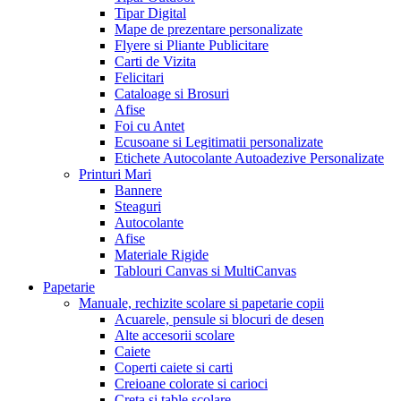
Tipar Digital
Mape de prezentare personalizate
Flyere si Pliante Publicitare
Carti de Vizita
Felicitari
Cataloage si Brosuri
Afise
Foi cu Antet
Ecusoane si Legitimatii personalizate
Etichete Autocolante Autoadezive Personalizate
Printuri Mari
Bannere
Steaguri
Autocolante
Afise
Materiale Rigide
Tablouri Canvas si MultiCanvas
Papetarie
Manuale, rechizite scolare si papetarie copii
Acuarele, pensule si blocuri de desen
Alte accesorii scolare
Caiete
Coperti caiete si carti
Creioane colorate si carioci
Creta si table scolare