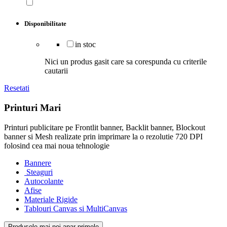
Disponibilitate
in stoc
Nici un produs gasit care sa corespunda cu criterile
cautarii
Resetati
Printuri Mari
Printuri publicitare pe Frontlit banner, Backlit banner, Blockout
banner si Mesh realizate prin imprimare la o rezolutie 720 DPI
folosind cea mai noua tehnologie
Bannere
Steaguri
Autocolante
Afise
Materiale Rigide
Tablouri Canvas si MultiCanvas
Produsele mai noi apar primele