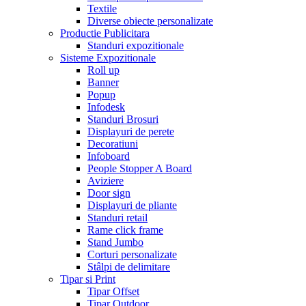
Textile
Diverse obiecte personalizate
Productie Publicitara
Standuri expozitionale
Sisteme Expozitionale
Roll up
Banner
Popup
Infodesk
Standuri Brosuri
Displayuri de perete
Decoratiuni
Infoboard
People Stopper A Board
Aviziere
Door sign
Displayuri de pliante
Standuri retail
Rame click frame
Stand Jumbo
Corturi personalizate
Stâlpi de delimitare
Tipar si Print
Tipar Offset
Tipar Outdoor