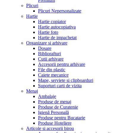
Premium
Plicuri
Plicuri Nepersonalizate
Hartie
Hartie copiator
Hartie autocopiativa
Hartie foto
Hartie de impachetat
Organizare si arhivare
Dosare
Bibliorafturi
Cutii arhivare
Accesorii pentru arhivare
File din plastic
Caiete mecanice
Mape, serviete si clipboarduri
Suporturi carti de vizita
Menaj
Ambalaje
Produse de menaj
Produse de Curatenie
Igienă Personală
Produse pentru Bucatarie
Produse Hoteliere
Articole si accesorii birou