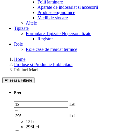
Folii laminare
Aparate de indosariat si accesorii
Produse ergonomice
Medii de stocare
Altele
Tipizate
Formulare Tipizate Nepersonalizate
Registre
Role
Role case de marcat termice
Home
Produse si Productie Publicitara
Printuri Mari
Afiseaza Filtrele
Pret
Lei
–
Lei
12Lei
296Lei